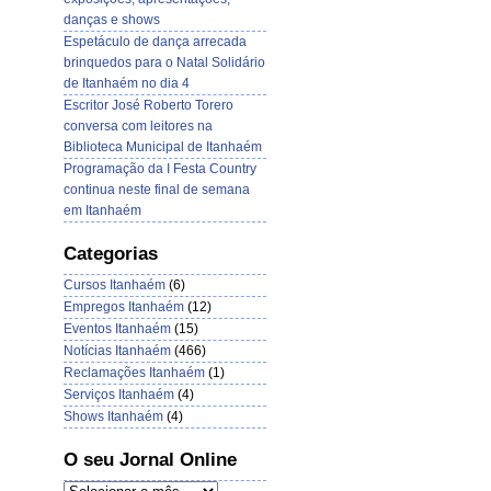
danças e shows
Espetáculo de dança arrecada
brinquedos para o Natal Solidário
de Itanhaém no dia 4
Escritor José Roberto Torero
conversa com leitores na
Biblioteca Municipal de Itanhaém
Programação da I Festa Country
continua neste final de semana
em Itanhaém
Categorias
Cursos Itanhaém
(6)
Empregos Itanhaém
(12)
Eventos Itanhaém
(15)
Notícias Itanhaém
(466)
Reclamações Itanhaém
(1)
Serviços Itanhaém
(4)
Shows Itanhaém
(4)
O seu Jornal Online