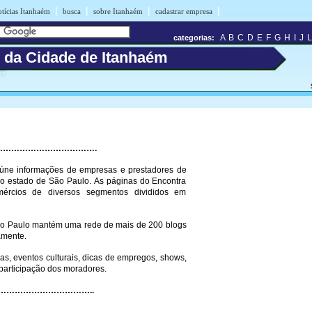
|
|
|
|
otícias Itanhaém
busca
sobre Itanhaém
cadastrar empresa
A
B
C
D
E
F
G
H
I
J
L
categorias:
s da Cidade de Itanhaém
O…………………………………….
úne informações de empresas e prestadores de
 do estado de São Paulo. As páginas do Encontra
ércios de diversos segmentos divididos em
ão Paulo mantém uma rede de mais de 200 blogs
amente.
as, eventos culturais, dicas de empregos, shows,
participação dos moradores.
……………………………
..