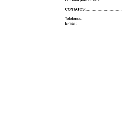
O e-mail para envio é:
CONTATOS
:
…………………………
Telefones:
E-mail: