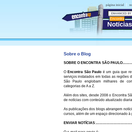
|
página inicial
n
Notícia
Sobre o Blog
SOBRE O ENCONTRA SÃO PAUL
O
Encontra São Paulo
é um guia que re
serviços instalados em todas as regiões
São Paulo englobam milhares de com
categorias de A a Z.
Além dos sites, desde 2008 o Encontra S
de notícias com conteúdo atualizado diari
As publicações dos blogs abrangem notíci
cursos, além de um espaço direcionado à 
ENVIAR NOTÍCIAS
:
…………………………