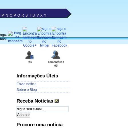
M
N
O
P
Q
R
S
T
U
V
X
Y
siga-
nos:
fãs
comentários
65
Informações Úteis
Envie notícia
Sobre o Blog
Receba Notícias
Procure uma notícia: