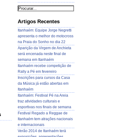
Artigos Recentes
Itanhaém: Equipe Jorge Negretti
apresenta o melhor do motocross
na Praia do Sonho no dia 22
Aparição da Virgem de Anchieta
será encenada neste final de
semana em Itanhaém
Itanhaém recebe competição de
Rally a Pé em fevereiro
Inscrições para cursos da Casa
da Música já estão abertas em
Itanhaém
Itanhaém: Festival Pé na Areia
traz atividades culturais e
esportivas nos finais de semana
Festival Regado a Reggae de
s
Itanhaém tem atrações nacionais
e internacionais
Verão 2014 de Itanhaém terá
exposições, apresentações,