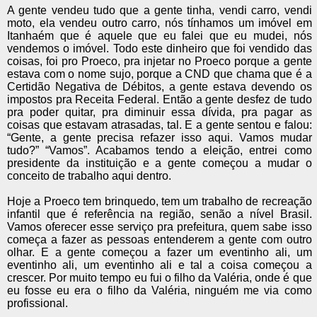
A gente vendeu tudo que a gente tinha, vendi carro, vendi
moto, ela vendeu outro carro, nós tínhamos um imóvel em
Itanhaém que é aquele que eu falei que eu mudei, nós
vendemos o imóvel. Todo este dinheiro que foi vendido das
coisas, foi pro Proeco, pra injetar no Proeco porque a gente
estava com o nome sujo, porque a CND que chama que é a
Certidão Negativa de Débitos, a gente estava devendo os
impostos pra Receita Federal. Então a gente desfez de tudo
pra poder quitar, pra diminuir essa dívida, pra pagar as
coisas que estavam atrasadas, tal. E a gente sentou e falou:
“Gente, a gente precisa refazer isso aqui. Vamos mudar
tudo?” “Vamos”. Acabamos tendo a eleição, entrei como
presidente da instituição e a gente começou a mudar o
conceito de trabalho aqui dentro.
Hoje a Proeco tem brinquedo, tem um trabalho de recreação
infantil que é referência na região, senão a nível Brasil.
Vamos oferecer esse serviço pra prefeitura, quem sabe isso
começa a fazer as pessoas entenderem a gente com outro
olhar. E a gente começou a fazer um eventinho ali, um
eventinho ali, um eventinho ali e tal a coisa começou a
crescer. Por muito tempo eu fui o filho da Valéria, onde é que
eu fosse eu era o filho da Valéria, ninguém me via como
profissional.