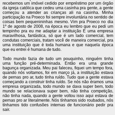
recebemos um imóvel cedido por empréstimo por um órgão
da igreja católica que cedeu uma casinha pra gente, a gente
começou a atender as crianças ali na casinha. Minha
participação na Proeco foi sempre involuntária no sentido de
coisas bem pequenininhas mesmo. Vim pra Proeco no dia
1º de agosto de 2008, na época eu lembro que eu pedi um
tempinho pra eu me adaptar a instituição É uma empresa
maravilhosa, fantástica, só que é um lado comercial, tem
condutas comerciais, tratam você de maneira comercial, pra
uma instituição que é toda humana e que naquela época
que eu entrei é humana de tudo.
Todo mundo fazia de tudo um pouquinho, ninguém tinha
uma função pré-determinada. Então era uma grande
bagunça organizada. Meu pai faleceu, fiquei um tempo fora,
quando nós voltamos, foi em março já, a instituição estava
de pernas pro ar, tudo tinha ruído. Tudo que a gente estava
começando a construir tinha ruído. Se nós não éramos uma
empresa organizada, todo mundo se dava super bem, todo
mundo se relacionava super bem, não tinha competição,
não tinha nada, quando a gente voltou isso aqui estava de
pernas pro ar literalmente. Nós tínhamos sido roubados, nós
tínhamos tido confusões internas de funcionário pedir pra
sair.