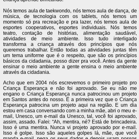
Nós temos aula de taekwondo, nós temos aula de dança, de
música, de tecnologia com os tablets, nós temos um
momento só pra recreação e pra lazer, nós temos aula de
esportes cooperativos, esportes individuais. Nós temos
teatro, contação de histórias, alimentação saudável,
atividades de meio ambiente. Isso tudo interligado
transforma a criança através dos princípios que nós
queremos trabalhar. Então todas as atividades juntas têm
um tema uniforme que é o respeito, que são os princípios
básicos da cidadania, posso dizer pra você. Antes da gente
ensinar o meio ambiente a gente ensina o meio ambiente
através da cidadania.
Acho que em 2004 nós escrevemos o primeiro projeto pro
Criança Esperança e não foi aprovado. Se eu não me
engano o Criança Esperança nunca patrocinou um projeto
em Santos antes do nosso. É a primeira vez que o Criança
Esperança patrocina um projeto aqui na região. E um dia
estou em casa conversando com a minha mãe, abri o meu e-
mail, Unesco, um e-mail da Unesco, tal, você foi aprovado,
assim, assado. Falei: “Ah, mentira, né? Está de brincadeira.
Isso é uma mentira. Nunca vi projeto aprovado por e-mail.
Isso é golpe. Isso são aqueles golpes lá, mãe, que você
manda e-mail, pega os seus dados e depois usam nossos