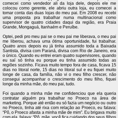
comecei como vendedor ali da loja dele, depois ele me
colocou como gerente, ele abriu outra loja, eu comecei a
tomar conta das duas lojas do meu pai. Em 2008 eu recebi
uma proposta pra trabalhar numa multinacional como
supervisor de quatro cidades daqui da região, era Praia
Grande, Mongaguá, Itanhaém e Peruíbe.
Optei, pedi pro meu pai se o meu pai me liberava, o meu pai
me liberou, achava uma ótima oportunidade, fui trabalhar.
Quatro anos depois eu já tinha assumido toda a Baixada
Santista, divisa com Paraná, divisa com Rio de Janeiro, era
o único. Quando eu entrei eram quatro supervisores, quando
eu saí só tinha eu porque eu tinha assumido todas as
regiões sozinho. Ficava muito tempo fora de casa, ficava 15
dias no litoral norte, 15 dias no litoral sul e eu fiquei muito
longe de casa, da família, não vi o meu filho crescer, não
consegui acompanhar o crescimento do meu filho, fiquei
longe da minha mãe, do meu pai, tudo.
Foi quando a minha mãe me confidenciou que ela queria
contratar alguém pra trabalhar no Proeco na área de
marketing. Porque até então eu só fazia um negócio ou outro
no Proeco, tinha até rixa com relação ao Proeco, eu falava:
“Pô, o Proeco afasta a minha mãe de mim”. Eu brigava muito
com ela, falava: “Pô, mãe, você fica cuidando dos seus filhos