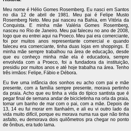
Meu nome é Hélio Gomes Rosemberg. Eu nasci em Santos
no dia 12 de abril de 1981. Meu pai é Felipe Musto
Rosemberg Neto. Meu pai nasceu na Bahia, em Vitória da
Conquista. E minha mãe Valéria Gomes Rosemberg,
nasceu no Rio de Janeiro. Meu pai faleceu no ano de 2008,
logo que eu entrei aqui na Proeco. Meu pai era comerciante,
foi por muitos anos representante comercial e quando
faleceu era comerciante, tinha duas lojas em shoppings. E
minha mãe sempre trabalhou na área de educação, desde
que eu conheço minha mãe ela é educadora, sempre
envolvida com a Proeco, foi a fundadora da instituição,
presidiu por muitos anos e até hoje trabalha na área. Tenho
três irmãos: Felipe, Fábio e Débora.
Eu tive uma infância dos sonhos eu acho com pai e mãe
presente, com a família sempre presente, morava pertinho
da praia. Acho que eu tinha a vida do típico santista que é
pegar final de semana andar de bicicletinha na orla da praia,
tomar um banho de mar com o pai, com a mãe. Depois de
13, 14 eu fui morar em Itanhaém, e ali eu vi outro lado da
vida muito difícil, porque eu morava numa rua que não tinha
asfalto, eu demorava dois quilômetros pra chegar no ponto
de ônibus, era tudo lama.