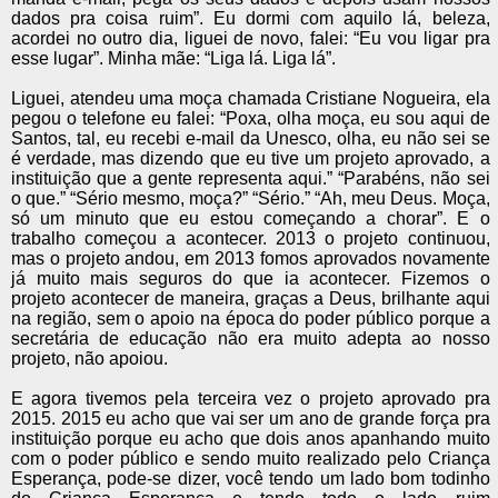
dados pra coisa ruim”. Eu dormi com aquilo lá, beleza,
acordei no outro dia, liguei de novo, falei: “Eu vou ligar pra
esse lugar”. Minha mãe: “Liga lá. Liga lá”.
Liguei, atendeu uma moça chamada Cristiane Nogueira, ela
pegou o telefone eu falei: “Poxa, olha moça, eu sou aqui de
Santos, tal, eu recebi e-mail da Unesco, olha, eu não sei se
é verdade, mas dizendo que eu tive um projeto aprovado, a
instituição que a gente representa aqui.” “Parabéns, não sei
o que.” “Sério mesmo, moça?” “Sério.” “Ah, meu Deus. Moça,
só um minuto que eu estou começando a chorar”. E o
trabalho começou a acontecer. 2013 o projeto continuou,
mas o projeto andou, em 2013 fomos aprovados novamente
já muito mais seguros do que ia acontecer. Fizemos o
projeto acontecer de maneira, graças a Deus, brilhante aqui
na região, sem o apoio na época do poder público porque a
secretária de educação não era muito adepta ao nosso
projeto, não apoiou.
E agora tivemos pela terceira vez o projeto aprovado pra
2015. 2015 eu acho que vai ser um ano de grande força pra
instituição porque eu acho que dois anos apanhando muito
com o poder público e sendo muito realizado pelo Criança
Esperança, pode-se dizer, você tendo um lado bom todinho