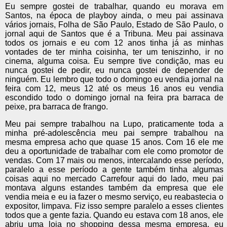
Eu sempre gostei de trabalhar, quando eu morava em
Santos, na época de playboy ainda, o meu pai assinava
vários jornais, Folha de São Paulo, Estado de São Paulo, o
jornal aqui de Santos que é a Tribuna. Meu pai assinava
todos os jornais e eu com 12 anos tinha já as minhas
vontades de ter minha coisinha, ter um teniszinho, ir no
cinema, alguma coisa. Eu sempre tive condição, mas eu
nunca gostei de pedir, eu nunca gostei de depender de
ninguém. Eu lembro que todo o domingo eu vendia jornal na
feira com 12, meus 12 até os meus 16 anos eu vendia
escondido todo o domingo jornal na feira pra barraca de
peixe, pra barraca de frango.
Meu pai sempre trabalhou na Lupo, praticamente toda a
minha pré-adolescência meu pai sempre trabalhou na
mesma empresa acho que quase 15 anos. Com 16 ele me
deu a oportunidade de trabalhar com ele como promotor de
vendas. Com 17 mais ou menos, intercalando esse período,
paralelo a esse período a gente também tinha algumas
coisas aqui no mercado Carrefour aqui do lado, meu pai
montava alguns estandes também da empresa que ele
vendia meia e eu ia fazer o mesmo serviço, eu reabastecia o
expositor, limpava. Fiz isso sempre paralelo a esses clientes
todos que a gente fazia. Quando eu estava com 18 anos, ele
abriu uma loja no shopping dessa mesma empresa, eu