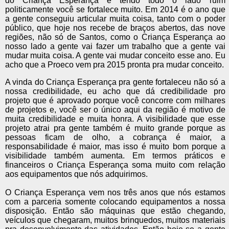
do Criança Esperança e tendo todo o lado ruim
politicamente você se fortalece muito. Em 2014 é o ano que
a gente conseguiu articular muita coisa, tanto com o poder
público, que hoje nos recebe de braços abertos, das nove
regiões, não só de Santos, como o Criança Esperança ao
nosso lado a gente vai fazer um trabalho que a gente vai
mudar muita coisa. A gente vai mudar conceito esse ano. Eu
acho que a Proeco vem pra 2015 pronta pra mudar conceito.
A vinda do Criança Esperança pra gente fortaleceu não só a
nossa credibilidade, eu acho que dá credibilidade pro
projeto que é aprovado porque você concorre com milhares
de projetos e, você ser o único aqui da região é motivo de
muita credibilidade e muita honra. A visibilidade que esse
projeto atrai pra gente também é muito grande porque as
pessoas ficam de olho, a cobrança é maior, a
responsabilidade é maior, mas isso é muito bom porque a
visibilidade também aumenta. Em termos práticos e
financeiros o Criança Esperança soma muito com relação
aos equipamentos que nós adquirimos.
O Criança Esperança vem nos três anos que nós estamos
com a parceria somente colocando equipamentos a nossa
disposição. Então são máquinas que estão chegando,
veículos que chegaram, muitos brinquedos, muitos materiais