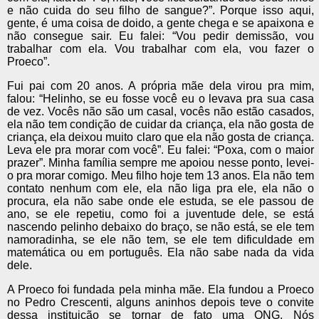
e não cuida do seu filho de sangue?”. Porque isso aqui,
gente, é uma coisa de doido, a gente chega e se apaixona e
não consegue sair. Eu falei: “Vou pedir demissão, vou
trabalhar com ela. Vou trabalhar com ela, vou fazer o
Proeco”.
Fui pai com 20 anos. A própria mãe dela virou pra mim,
falou: “Helinho, se eu fosse você eu o levava pra sua casa
de vez. Vocês não são um casal, vocês não estão casados,
ela não tem condição de cuidar da criança, ela não gosta de
criança, ela deixou muito claro que ela não gosta de criança.
Leva ele pra morar com você”. Eu falei: “Poxa, com o maior
prazer”. Minha família sempre me apoiou nesse ponto, levei-
o pra morar comigo. Meu filho hoje tem 13 anos. Ela não tem
contato nenhum com ele, ela não liga pra ele, ela não o
procura, ela não sabe onde ele estuda, se ele passou de
ano, se ele repetiu, como foi a juventude dele, se está
nascendo pelinho debaixo do braço, se não está, se ele tem
namoradinha, se ele não tem, se ele tem dificuldade em
matemática ou em português. Ela não sabe nada da vida
dele.
A Proeco foi fundada pela minha mãe. Ela fundou a Proeco
no Pedro Crescenti, alguns aninhos depois teve o convite
dessa instituição se tornar de fato uma ONG. Nós