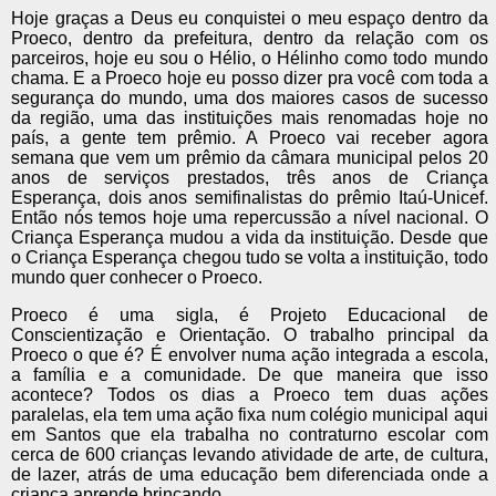
Hoje graças a Deus eu conquistei o meu espaço dentro da
Proeco, dentro da prefeitura, dentro da relação com os
parceiros, hoje eu sou o Hélio, o Hélinho como todo mundo
chama. E a Proeco hoje eu posso dizer pra você com toda a
segurança do mundo, uma dos maiores casos de sucesso
da região, uma das instituições mais renomadas hoje no
país, a gente tem prêmio. A Proeco vai receber agora
semana que vem um prêmio da câmara municipal pelos 20
anos de serviços prestados, três anos de Criança
Esperança, dois anos semifinalistas do prêmio Itaú-Unicef.
Então nós temos hoje uma repercussão a nível nacional. O
Criança Esperança mudou a vida da instituição. Desde que
o Criança Esperança chegou tudo se volta a instituição, todo
mundo quer conhecer o Proeco.
Proeco é uma sigla, é Projeto Educacional de
Conscientização e Orientação. O trabalho principal da
Proeco o que é? É envolver numa ação integrada a escola,
a família e a comunidade. De que maneira que isso
acontece? Todos os dias a Proeco tem duas ações
paralelas, ela tem uma ação fixa num colégio municipal aqui
em Santos que ela trabalha no contraturno escolar com
cerca de 600 crianças levando atividade de arte, de cultura,
de lazer, atrás de uma educação bem diferenciada onde a
criança aprende brincando.